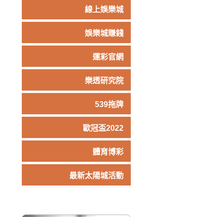
線上娛樂城
娛樂城賺錢
運彩官網
樂透研究院
539拖牌
歐冠盃2022
體育博彩
最新太陽城活動