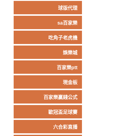
球版代理
sa百家樂
吃角子老虎機
娛樂城
百家樂ptt
現金板
百家樂贏錢公式
歐冠盃足球賽
六合彩直播