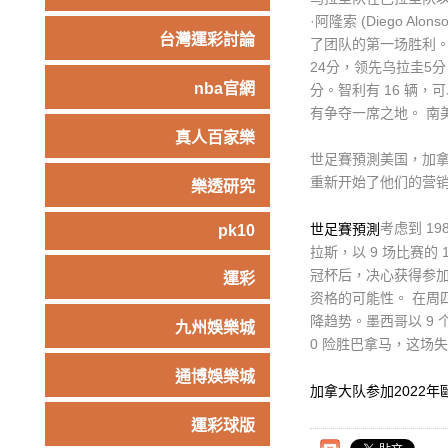
·阿隆索 (Diego A
台灣運彩討論
了团队的第一场胜利。
24分，领先乌拉圭5
nba官網
分。智利有 16 辆
有争夺一席之地。 南
真人百家樂
世足賽預測美国，加拿
重新开始了他们的营
樂透研究
考虑到 1
世足賽預測
pk10
拉斯，以 9 场比赛的 
冠杯后，决心获得参加
運彩
资格的可能性。 在周
降趋势。墨西哥以 9 个电
九州娛樂城
0 险胜巴拿马，这场
通博娛樂城
加拿大队参加2022年
運彩球版