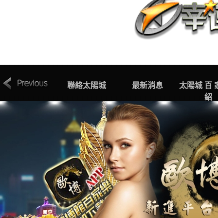
索取專線
聯絡太陽城
最新消息
太陽城 百 
紹