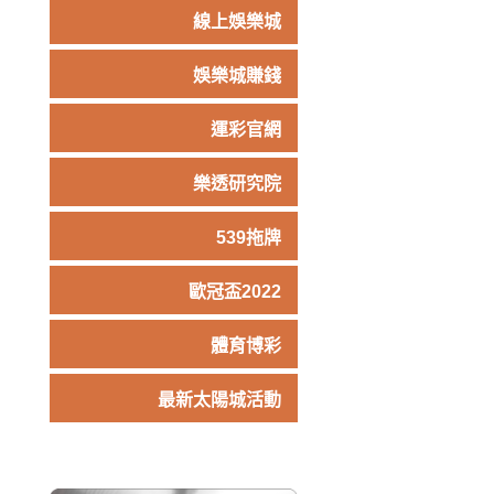
線上娛樂城
娛樂城賺錢
運彩官網
樂透研究院
539拖牌
歐冠盃2022
體育博彩
最新太陽城活動