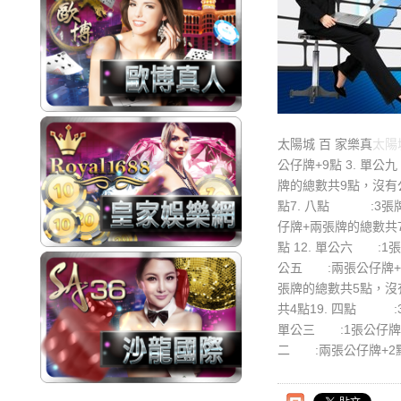
太陽城 百 家樂真
太陽
公仔牌+9點 3. 單公
牌的總數共9點，沒有公
點7. 八點 :3張牌
仔牌+兩張牌的總數共7
點 12. 單公六 :
公五 :兩張公仔牌+5
張牌的總數共5點，沒有
共4點19. 四點 :
單公三 :1張公仔牌+
二 :兩張公仔牌+2點