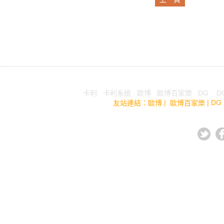
Tel: Fax:
卡利
|
卡利系統
|
歐博
|
歐博百家樂
|
DG
|
D
|
|
DG
友站連結：
歐博
歐博百家樂
優質代
CopyRight © 2014