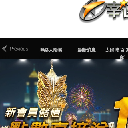
索取專線
聯絡太陽城
最新消息
太陽城 百 
紹